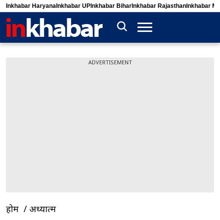
Inkhabar Haryana
Inkhabar UP
Inkhabar Bihar
Inkhabar Rajasthan
Inkhabar M
ADVERTISEMENT
होम
अध्यात्म