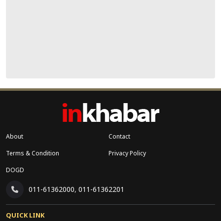
About
Contact
Terms & Condition
Privacy Policy
DOGD
011-61362000
,
011-61362201
QUICK LINK